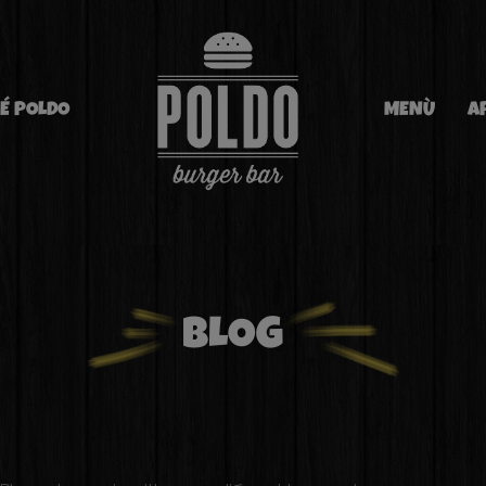
É POLDO
MENÙ
A
BLOG