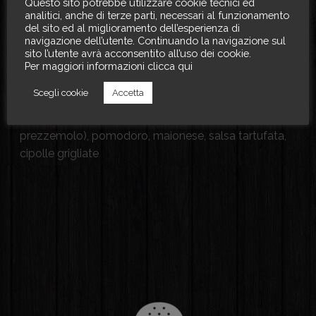
Questo sito potrebbe utilizzare cookie tecnici ed
analitici, anche di terze parti, necessari al funzionamento
del sito ed al miglioramento dell’esperienza di
Mr. Bean
navigazione dell’utente. Continuando la navigazione sul
sito l’utente avrà acconsentito all’uso dei cookie.
Per maggiori informazioni clicca qui
€
10.00
Scegli cookie
Accetta
Hamburger di verdure: (fagioli, parmigiano, nocciole,
prezzemolo), pomodoro, maionese, salsa tartufata,
cipolle grigliate